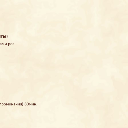
чты»
ами роз.
проминания) 30мин.