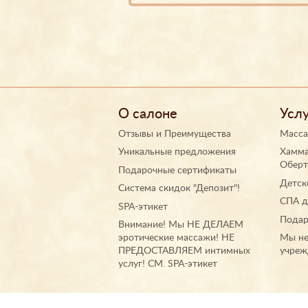
О салоне
Усл
Отзывы
и
Преимущества
Масс
Уникальные предложения
Хамма
Оберт
Подарочные сертификаты
Детск
Система скидок "Депозит"!
СПА д
SPA-этикет
Подар
Внимание! Мы НЕ ДЕЛАЕМ
эротические массажи! НЕ
Мы не
ПРЕДОСТАВЛЯЕМ интимных
учреж
услуг! СМ.
SPA-этикет