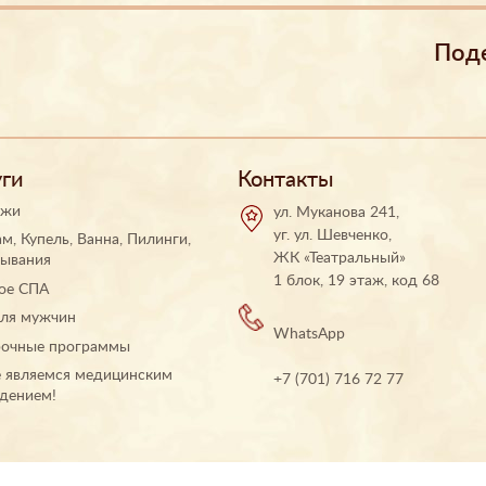
Под
уги
Контакты
ажи
ул. Муканова 241,
уг. ул. Шевченко,
м, Купель, Ванна, Пилинги,
ЖК «Театральный»
ывания
1 блок, 19 этаж, код 68
ое СПА
ля мужчин
WhatsApp
очные программы
 являемся медицинским
+7 (701) 716 72 77
дением!
info@spa-vostok.kz