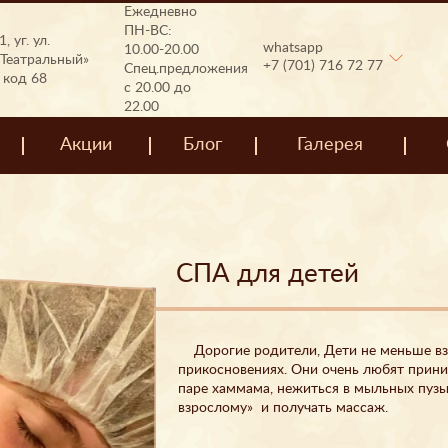
Ежедневно
ПН-ВС:
, уг. ул.
whatsapp
10.00-20.00
Театральный»
+7 (701) 716 72 77
Спец.предложения
, код 68
с 20.00 до
22.00
Акции
Блог
Галерея
СПА для детей
Дорогие родители, Дети не меньше вз
прикосновениях. Они очень любят прини
паре хаммама, нежиться в мыльных пузыр
взрослому» и получать массаж.